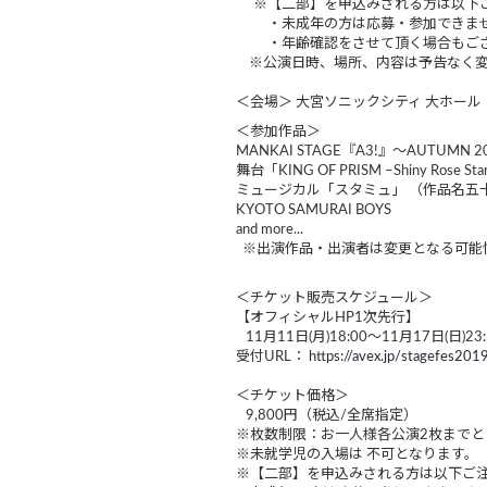
※【二部】を申込みされる方は以下
・未成年の方は応募・参加できません
・年齢確認をさせて頂く場合もござい
※公演日時、場所、内容は予告なく変
＜会場＞ 大宮ソニックシティ 大ホール
＜参加作品＞
MANKAI STAGE『A3!』～AUTUMN 2
舞台「KING OF PRISM –Shiny Rose Sta
ミュージカル「スタミュ」 （作品名五
KYOTO SAMURAI BOYS
and more...
※出演作品・出演者は変更となる可能
＜チケット販売スケジュール＞
【オフィシャルHP1次先行】
11月11日(月)18:00～11月17日(日)23:
受付URL：
https://avex.jp/stagefes201
＜チケット価格＞
9,800円（税込/全席指定）
※枚数制限：お一人様各公演2枚までと
※未就学児の入場は 不可となります。
※【二部】を申込みされる方は以下ご