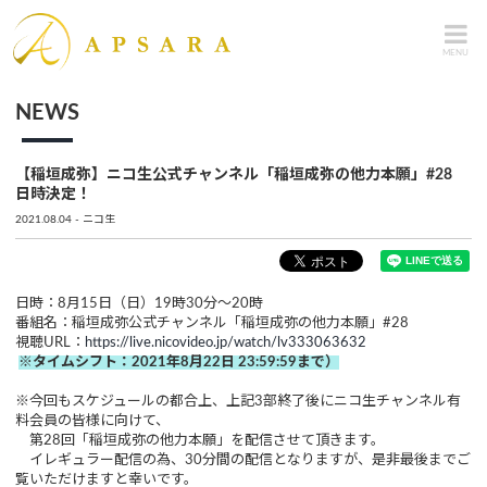
MENU
NEWS
【稲垣成弥】ニコ生公式チャンネル「稲垣成弥の他力本願」#28
日時決定！
2021.08.04
ニコ生
日時：8月15日（日）19時30分～20時
番組名：稲垣成弥公式チャンネル「稲垣成弥の他力本願」#28
視聴URL：
https://live.nicovideo.jp/watch/lv333063632
※
タイムシフト：2021年8月22日 23:59:59まで）
※今回もスケジュールの都合上、上記3部終了後にニコ生チャンネル有
料会員の皆様に向けて、
第28回「稲垣成弥の他力本願」を配信させて頂きます。
イレギュラー配信の為、30分間の配信となりますが、是非最後までご
覧いただけますと幸いです。