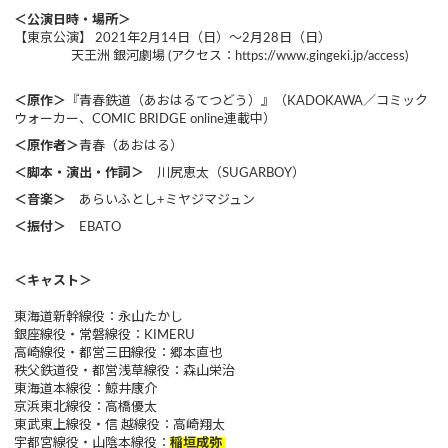
＜公演日時・場所＞
【東京公演】 2021年2月14日（日）～2月28日（日）
天王洲 銀河劇場 (アクセス：https://www.gingeki.jp/access​)
＜原作＞
『青春鉄道（あおはるてつどう）』（KADOKAWA／コミック
ウォーカー、COMIC BRIDGE online連載中）
＜原作者＞
青春（あおはる）
＜脚本・演出・作詞＞
川尻恵太（SUGARBOY）
＜音楽＞
あらいふとし+ミヤジマジュン
＜振付＞
EBATO
＜キャスト＞
東海道新幹線役：永山たかし
銀座線役・常磐線役：KIMERU
高崎線役・都営三田線役：郷本直也
秩父鉄道役・都営浅草線役：森山栄治
東海道本線役：鯨井康介
京浜東北線役：高橋優太
東武東上線役・信 越線役：高崎翔太
宇都宮線役・山陰本線役：
稲垣成弥