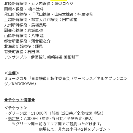
北陸新幹線役・丸ノ内線役：渡辺コウジ
函館本線役： 橋本汰斗
秋田新幹線役・千代田線役・山陽本線役：神里優希
上越新幹線役・都営大江戸線役：田中涼星
九州新幹線役：馬場良馬
副都心線役：岩城直弥
山陽新幹線役：八神 蓮
都営新宿線役：河合龍之介
北海道新幹線役：輝馬
有楽町線役：石田 隼
アンサンブル：伊藤智則 嶋崎裕道 御堂耕平
＜主催＞
ミュージカル『青春鉄道』製作委員会（マーベラス／ネルケプランニン
グ／KADOKAWA）
◆チケット情報◆
＜チケット＞
・
グリーン席
：11,000円（前売･当日共／全席指定･税込）
・
指定席
：7,000円（前売･当日共／全席指定･税込）
※グリーン席＝前方エリア席でご観劇いただけます。
劇場にて、非売品小冊子2種をプレゼント