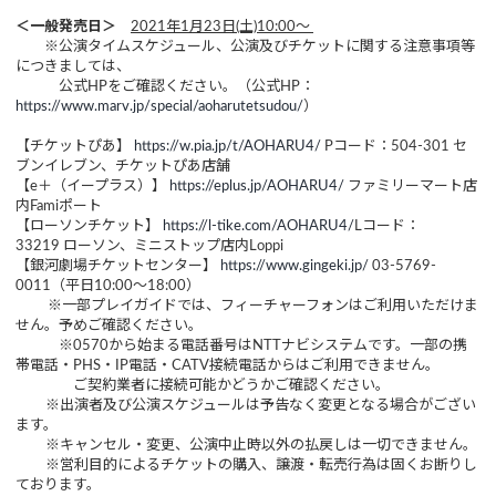
＜一般発売日＞
2021年1月23日(土)10:00～
※公演タイムスケジュール、公演及びチケットに関する注意事項等
につきましては、
公式HPをご確認ください。（公式HP：
https://www.marv.jp/special/aoharutetsudou/
）
【チケットぴあ】
https://w.pia.jp/t/AOHARU4/
Pコード：504-301 セ
ブンイレブン、チケットぴあ店舗
【e＋（イープラス）】
https://eplus.jp/AOHARU4/
ファミリーマート店
内Famiポート
【ローソンチケット】
https://l-tike.com/AOHARU4/
Lコード：
33219 ローソン、ミニストップ店内Loppi
【銀河劇場チケットセンター】
https://www.gingeki.jp/
03-5769-
0011（平日10:00～18:00）
※一部プレイガイドでは、フィーチャーフォンはご利用いただけま
せん。予めご確認ください。
※0570から始まる電話番号はNTTナビシステムです。一部の携
帯電話・PHS・IP電話・CATV接続電話からはご利用できません。
ご契約業者に接続可能かどうかご確認ください。
※出演者及び公演スケジュールは予告なく変更となる場合がござい
ます。
※キャンセル・変更、公演中止時以外の払戻しは一切できません。
※営利目的によるチケットの購入、譲渡・転売行為は固くお断りし
ております。