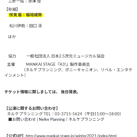
三好一成：赤澤 燈
【秋組】
伏見 臣：稲垣成弥
松川伊助：田口 涼
ほか
協力 一般社団法人 日本2.5次元ミュージカル協会
主催 MANKAI STAGE『A3!』製作委員会
（ネルケプランニング、ポニーキャニオン、リベル・エンタテ
インメント）
チケット情報に関しましては、 後日発表。
【公演に関するお問い合わせ】
ネルケプランニング TEL：03-3715-5624（平日11:00～18:00）
■
お問い合わせ | Nelke Planning / ネルケプランニング
【公式HP】
http://www.mankai-stage.jp/winter2021/index.html