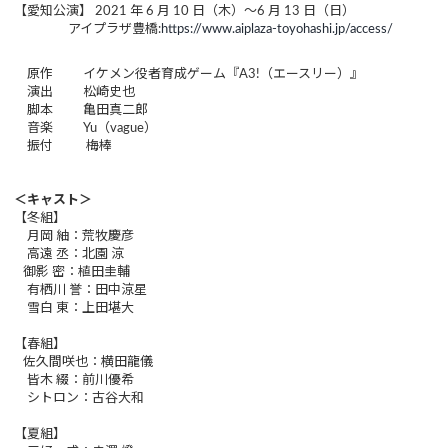
【愛知公演】 2021 年 6 月 10 日（木）～6 月 13 日（日）
アイプラザ豊橋:
https://www.aiplaza-toyohashi.jp/access/
原作 イケメン役者育成ゲーム『A3!（エースリー）』
演出 松崎史也
脚本 亀田真二郎
音楽 Yu（vague）
振付 梅棒
＜キャスト＞
【冬組】
月岡 紬：荒牧慶彦
高遠 丞：北園 涼
御影 密：植田圭輔
有栖川 誉：田中涼星
雪白 東：上田堪大
【春組】
佐久間咲也：横田龍儀
皆木 綴：前川優希
シトロン：古谷大和
【夏組】