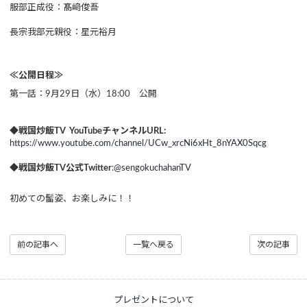
服部正成役：髙﨑俊吾
長宗我部元親役：星元裕月
≪公開日程≫
第一話：9月29日（水）18:00 公開
◆戦国炒飯TV YouTubeチャンネルURL:
https://www.youtube.com/channel/UCw_xrcNi6xHt_8nYAX0Sqcg
◆戦国炒飯TV公式Twitter
:
@sengokuchahanTV
初めての髷姿、お楽しみに！！
前の記事へ
一覧へ戻る
次の記事
プレゼントについて