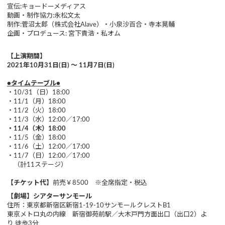
宣伝:キョードーメディアス
動画・制作協力:永松文太
制作:菅沼太郎（株式会社Alave）・小泉沙百合・寺本晃輔
企画・プロデュース: 宮下貴浩・私オム
【上演期間】
2021年10月31日(日) ～ 11月7日(日)
●タイムテーブル●
・10/31（日）18:00
・11/1（月）18:00
・11/2（火）18:00
・11/3（水）12:00／17:00
・11/4（木）18:00
・11/5（金）18:00
・11/6（土）12:00／17:00
・11/7（日）12:00／17:00
（計11ステージ）
【チケット代】
前売￥8500 ※全席指定・税込
【劇場】シアターサンモール
住所：東京都新宿区新宿1-19-10サンモールクレストB1
東京メトロ丸の内線 新宿御苑前駅／大木戸門方面出口（出口2）よ
り 徒歩3分