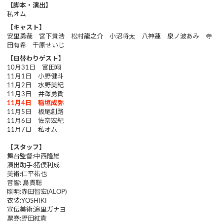
【脚本・演出】
私オム
【キャスト】
安里勇哉 宮下貴浩 松村龍之介 小沼将太 八神蓮 泉ノ波あみ 寺
田有希 千原せいじ
【日替わりゲスト】
10月31日 富田翔
11月1日 小野健斗
11月2日 水野美紀
11月3日 井澤勇貴
11月4日 稲垣成弥
11月5日 板尾創路
11月6日 佐奈宏紀
11月7日 私オム
【スタッフ】
舞台監督:中西隆雄
演出助手:猪俣利成
美術:仁平祐也
音響: 島貫聡
照明:赤田智宏(ALOP)
衣装:YOSHIKI
宣伝美術:追里ガナヨ
票券:野田紅貴