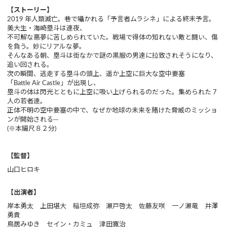
【ストーリー】
2019 年人類滅亡。巷で囁かれる「予言者ムラシネ」による終末予言。
美大生・海崎塁斗は連夜、
不可解な悪夢に苦しめられていた。戦場で得体の知れない敵と闘い、傷
を負う。妙にリアルな夢。
そんなある朝、塁斗は街なかで謎の黒服の男達に拉致されそうになり、
追い回される。
次の瞬間、逃走する塁斗の頭上、遥か上空に巨大な空中要塞
「Battle Air Castle」が出現し、
塁斗の体は閃光とともに上空に吸い上げられるのだった。集められた 7
人の若者達。
正体不明の空中要塞の中で、なぜか地球の未来を賭けた脅威のミッショ
ンが開始される─
(※本編尺８２分)
【監督】
山口ヒロキ
【出演者】
岸本勇太 上田堪大 稲垣成弥 瀬戸啓太 佐藤友咲 一ノ瀬竜 井澤
勇貴
鳥居みゆき セイン・カミュ 津田寛治