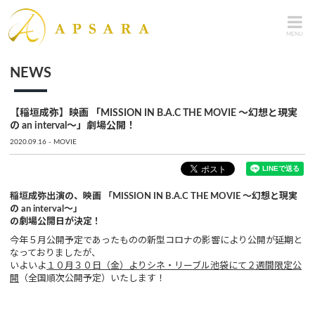
MENU
NEWS
【稲垣成弥】映画 「MISSION IN B.A.C THE MOVIE ～幻想と現実
の an interval～」劇場公開！
2020.09.16
MOVIE
稲垣成弥出演の、映画 「MISSION IN B.A.C THE MOVIE ～幻想と現実
の an interval～」
の劇場公開日が決定！
今年５月公開予定であったものの新型コロナの影響により公開が延期と
なっておりましたが、
いよいよ
１０月３０日（金）よりシネ・リーブル池袋にて２週間限定公
開
（全国順次公開予定）いたします！