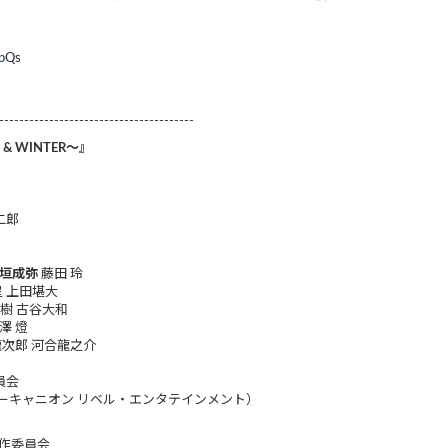
jpQs
---------------------------------------
 & WINTER～』
二郎
垣成弥
藤田 玲
 上田堪大
樹 古谷大和
澤 燈
次郎 河合龍之介
員会
ーキャニオン リベル・エンタテインメント）
』製作委員会