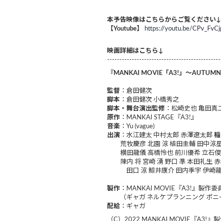
本予告映像はこちらからご覧ください↓
【Youtube】
https://youtu.be/CPv_FvC
映画詳細はこちら↓
----------------------------------------------
『MANKAI MOVIE「A3!」～AUTUMN
監督
：倉田健次
脚本
：倉田健次 小橋秀之
脚本・舞台演出監修
：松崎史也 亀田真
原作
：MANKAI STAGE『A3!』
音楽
：Yu (vague)
出演
：水江建太 中村太郎 赤澤遼太郎
稲
荒牧慶彦 北園 涼 植田圭輔 田中涼星
横田龍儀 高橋怜也 前川優希 立石俊
陳内 将 宮崎 湧 野口 準 本田礼生 赤
田口 涼 鯨井康介 田内季宇 伊崎龍
製作
：MANKAI MOVIE『A3!』製作委
（ギャガ ネルケプランニング ポニ
配給
：ギャガ
（C）2022 MANKAI MOVIE『A3!