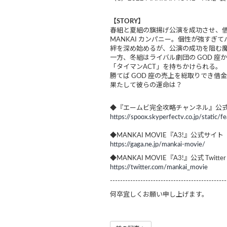
【STORY】
春組と夏組の旗揚げ公演を成功させ、
MANKAI カンパニー。個性が強す
絆を深め始めるが、公演の成功を阻む
一方、冬組はライバル劇団の GOD 
「タイマンACT」を持ちかけられる。
勝てば GOD 座の売上を総取りでき借金
果たして彼らの運命は？
◆『エームビ完全攻略チャンネル』公
https://spoox.skyperfectv.co.jp/static/f
◆MANKAI MOVIE『A3!』公式サイト
https://gaga.ne.jp/mankai-movie/
◆MANKAI MOVIE『A3!』公式 Twitter
https://twitter.com/mankai_movie
----------------------------------------------
何卒宜しくお願い申し上げます。