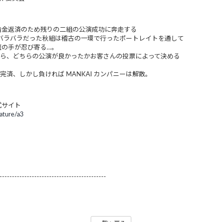
借金返済のため残りの二組の公演成功に奔走する
ぎてバラバラだった秋組は稽古の一環で行ったポートレイトを通して
魔の手が忍び寄る…。
座から、どちらの公演が良かったかお客さんの投票によって決める
完済、しかし負ければ MANKAI カンパニーは解散。
式サイト
eature/a3
-------------------------------------------